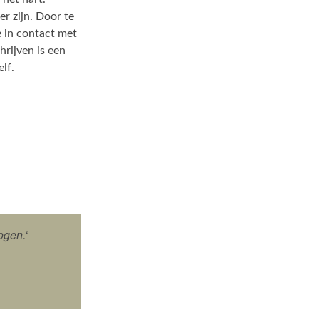
r zijn. Door te
e in contact met
hrijven is een
lf.
ogen.
‘