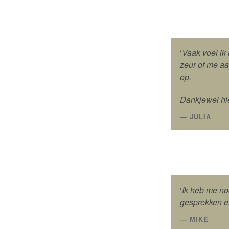
‘
Vaak voel ik
zeur of me aan
op.
Dankjewel hi
JULIA
‘
Ik heb me no
gesprekken e
MIKE