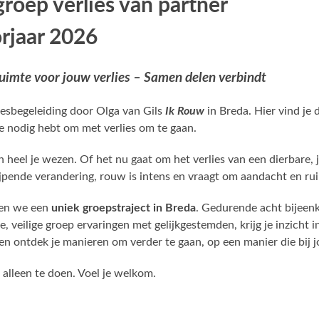
roep verlies van partner
orjaar 2026
uimte voor jouw verlies – Samen delen verbindt
iesbegeleiding door Olga van Gils
Ik Rouw
in Breda. Hier vind je 
je nodig hebt om met verlies om te gaan.
 in heel je wezen. Of het nu gaat om het verlies van een dierbare,
ijpende verandering, rouw is intens en vraagt om aandacht en ru
en we een
uniek groepstraject in Breda
. Gedurende acht bijeen
e, veilige groep ervaringen met gelijkgestemden, krijg je inzicht i
n ontdek je manieren om verder te gaan, op een manier die bij j
t alleen te doen. Voel je welkom.