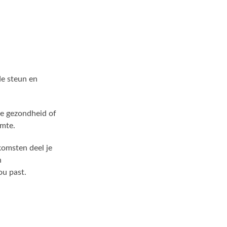
de steun en
 je gezondheid of
imte.
komsten deel je
n
ou past.