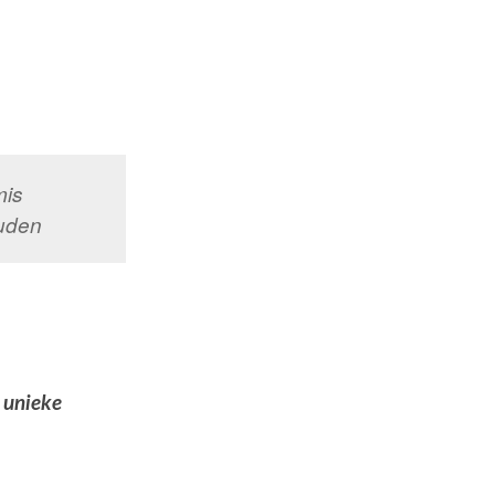
mis
ouden
w unieke