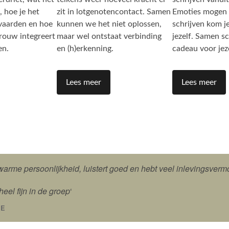
, hoe je het
zit in lotgenotencontact. Samen
Emoties mogen e
nvaarden en hoe
kunnen we het niet oplossen,
schrijven kom j
n rouw integreert
maar wel ontstaat verbinding
jezelf. Samen sc
ven.
en (h)erkenning.
cadeau voor jeze
Lees meer
Lees meer
warme persoonlijkheid, luistert goed en hebt veel inlevingsverm
eel fijn in de groep
‘
TE