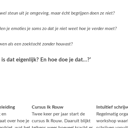
 wel steun uit je omgeving, maar écht begrijpen doen ze niet?
en je emoties je soms zo dat je niet weet hoe je verder moet?
wen als een zoektocht zonder houvast
?
is dat eigenlijk? En hoe doe je dat…?’
leiding
Cursus Ik Rouw
Intuïtief schrij
g en
Twee keer per jaar start de
Regelmatig orga
aat over hoe je
cursus Ik Rouw. Daaruit blijkt
workshop waarb
rdriet, wat het
telkens weer hoeveel kracht er
schrijven vanuit