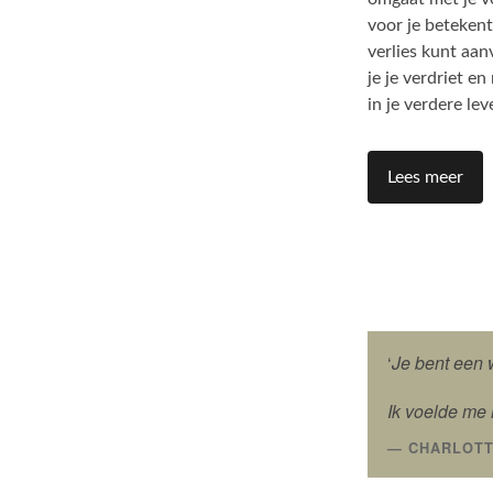
voor je betekent
verlies kunt aa
je je verdriet e
in je verdere le
Lees meer
‘
Je bent een 
Ik voelde me h
CHARLOT