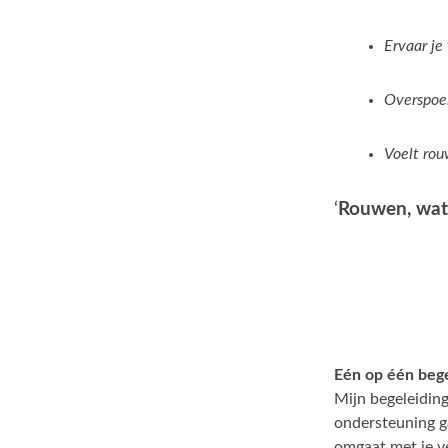
Ervaar je
Overspoel
Voelt rou
‘
Rouwen, wat 
Eén op één bege
Mijn begeleidin
ondersteuning g
omgaat met je ve