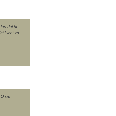
en dat ik
at lucht zo
. Onze