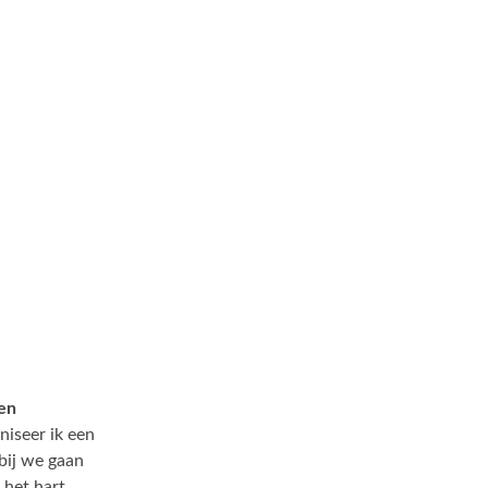
ven
niseer ik een
ij we gaan
 het hart.