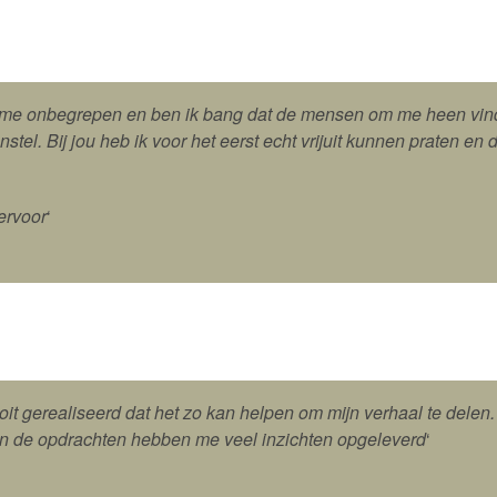
 me onbegrepen en ben ik bang dat de mensen om me heen vind
stel. Bij jou heb ik voor het eerst echt vrijuit kunnen praten en d
ervoor
‘
oit gerealiseerd dat het zo kan helpen om mijn verhaal te delen
n de opdrachten hebben me veel inzichten opgeleverd
‘