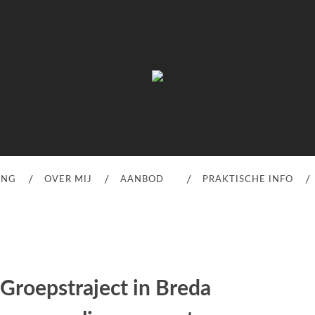
Verliesbegeleiding
olga
van
gils
ING
OVER MIJ
AANBOD
PRAKTISCHE INFO
Groepstraject in Breda